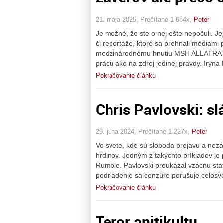
21. mája 2025, Prečítané 1 684x,
Peter
Je možné, že ste o nej ešte nepočuli. Jej
či reportáže, ktoré sa prehnali médiami 
medzinárodnému hnutiu MSH ALLATRA a pr
prácu ako na zdroj jedinej pravdy. Iryn
Pokračovanie článku
Chris Pavlovski: s
29. júna 2024, Prečítané 1 227x,
Peter
Vo svete, kde sú sloboda prejavu a nezá
hrdinov. Jedným z takýchto príkladov je
Rumble. Pavlovski preukázal vzácnu stato
podriadenie sa cenzúre porušuje celosv
Pokračovanie článku
Teror anitikultu