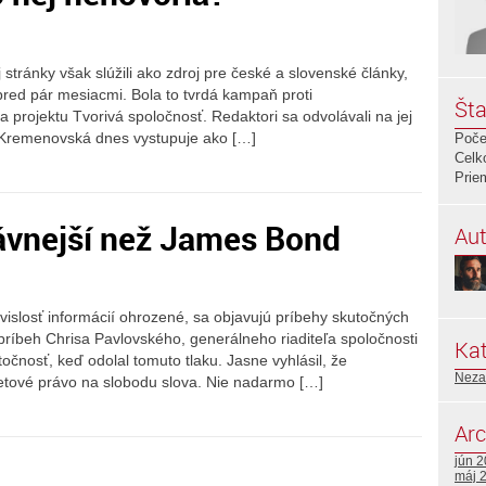
 stránky však slúžili ako zdroj pre české a slovenské články,
pred pár mesiacmi. Bola to tvrdá kampaň proti
Šta
ojektu Tvorivá spoločnosť. Redaktori sa odvolávali na jej
a Kremenovská dnes vystupuje ako […]
Poče
Celk
Prie
lávnejší než James Bond
Aut
vislosť informácií ohrozené, sa objavujú príbehy skutočných
 príbeh Chrisa Pavlovského, generálneho riaditeľa spoločnosti
Kat
čnosť, keď odolal tomuto tlaku. Jasne vyhlásil, že
Neza
etové právo na slobodu slova. Nie nadarmo […]
Arc
jún 
máj 