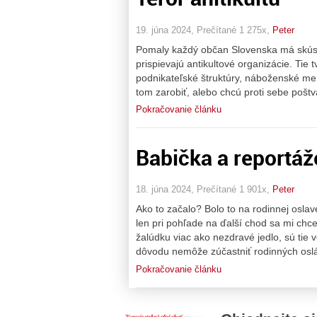
19. júna 2024, Prečítané 1 275x,
Peter
Pomaly každý občan Slovenska má skúse
prispievajú antikultové organizácie. Tie 
podnikateľské štruktúry, náboženské men
tom zarobiť, alebo chcú proti sebe poštva
Pokračovanie článku
Babička a reportáž
18. júna 2024, Prečítané 1 901x,
Peter
Ako to začalo? Bolo to na rodinnej osla
len pri pohľade na ďalší chod sa mi chc
žalúdku viac ako nezdravé jedlo, sú tie v
dôvodu nemôže zúčastniť rodinných oslá
Pokračovanie článku