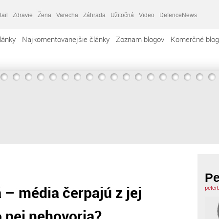
tail
Zdravie
Žena
Varecha
Záhrada
Užitočná
Video
DefenceNews
lánky
Najkomentovanejšie články
Zoznam blogov
Komerčné blog
Pe
– média čerpajú z jej
peter
o nej nehovoria?