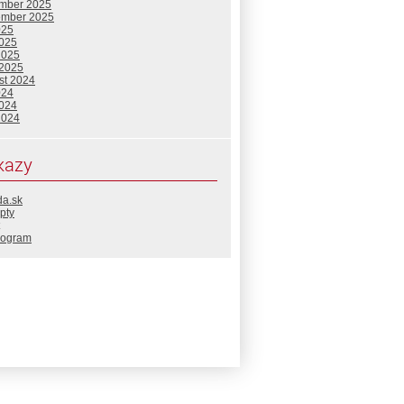
mber 2025
ember 2025
025
2025
2025
 2025
st 2024
024
2024
2024
kazy
da.sk
pty
rogram