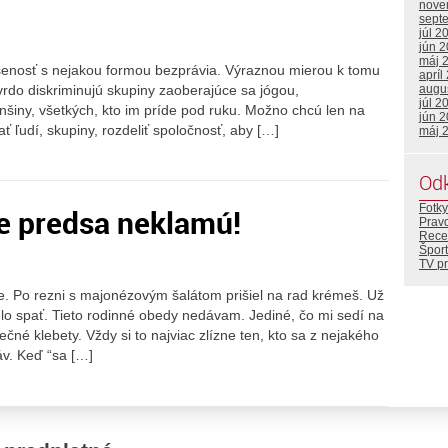
nove
sept
júl 2
jún 
máj 
nosť s nejakou formou bezprávia. Výraznou mierou k tomu
apríl
tvrdo diskriminujú skupiny zaoberajúce sa jógou,
augu
júl 2
šiny, všetkých, kto im príde pod ruku. Možno chcú len na
jún 
ť ľudí, skupiny, rozdeliť spoločnosť, aby […]
máj 
Od
Fotky
e predsa neklamú!
Prav
Rece
Šport
TV p
ve. Po rezni s majonézovým šalátom prišiel na rad krémeš. Už
elo spať. Tieto rodinné obedy nedávam. Jediné, čo mi sedí na
ečné klebety. Vždy si to najviac zlízne ten, kto sa z nejakého
v. Keď “sa […]