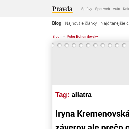
Správy
Športweb
Auto
Kok
Blog
Najnovšie články
Najčítanejšie č
Blog
>
Peter Bohumilovsky
Tag:
allatra
Iryna Kremenovská 
záverov ale prečo 