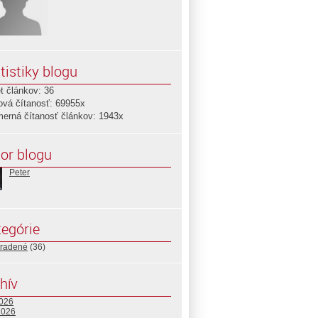
tistiky blogu
t článkov: 36
ová čítanosť: 69955x
merná čítanosť článkov: 1943x
or blogu
Peter
egórie
radené
(36)
hív
2026
2026